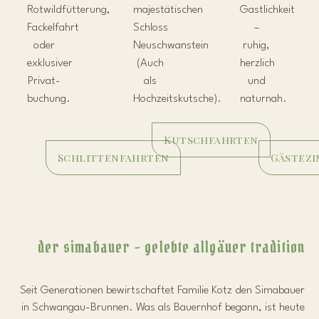
Rotwildfütterung,
majestätischen
Gastlichkeit
Fackelfahrt
Schloss
–
oder
Neuschwanstein
ruhig,
exklusiver
(Auch
herzlich
Privat­
als
und
buchung.
Hochzeitskutsche).
naturnah.
Kutschfahrten
Schlittenfahrten
Gästez
der simabauer – gelebte allgäuer tradition
Seit Generationen bewirtschaftet Familie Kotz den Simabauer
in Schwangau-Brunnen. Was als Bauernhof begann, ist heute