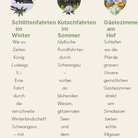
Schlittenfahrten
Kutschfahrten
Gästezimme
im
im
am
Winter
Sommer
Hof
Wie zu
Idyllische
Schlafen
Zeiten
Rundfahrten
wo die
König
durch
Pferde
Ludwigs
Schwangau
grasen:
II.:
–
Unsere
Eine
vorbei
gemütlichen
Fahrt
an
Gästezimmer
durch
blühenden
direkt
die
Wiesen,
am
verschneite
glitzernden
Simabauer
Winterlandschaft
Seen
bieten
Schwangaus
und
echte
– mit
dem
Allgäuer